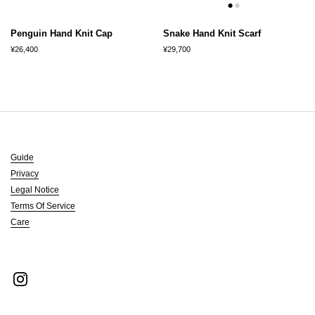
Penguin Hand Knit Cap
Snake Hand Knit Scarf
¥26,400
¥29,700
Guide
Privacy
Legal Notice
Terms Of Service
Care
Instagram